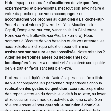
Notre équipe, composée d’
auxiliaires de vie qualifiés
,
expérimentés et bienveillants, met tout son savoir-faire à
votre disposition pour
vous accompagner
ou
accompagner vos proches au quotidien
à
La Roche-sur-
Yon
et ses alentours (Rives-de-L’Yon, Mouilleron-le-
Captif, Dompierre-sur-Yon, Venansault, La Génétouze, Le
Poiré-sur-Vie, Belleville-sur-Vie, La Ferrière). Nous
sommes à l’écoute de vos besoins et de vos attentes, et
nous adaptons à chaque situation pour offrir une
assistance sur mesure
et personnalisée. Notre mission ?
Aider les personnes âgées ou dépendantes ou
handicapées
à rester à domicile et à maintenir une qualité
de vie tout en favorisant leur bien-être.
Professionnel diplômé de l’aide à la personne, l’
auxiliaire
de vie
accompagne les personnes dépendantes dans la
réalisation des gestes du quotidien
: courses, préparation
des repas, entretien du domicile, aide à la toilette, au lever
et au coucher, suivi médical, activités de loisirs, etc. Son
rôle est essentiel pour
garantir le maintien à domicile
des personnes âgées et/ou handicapées et offrir de la